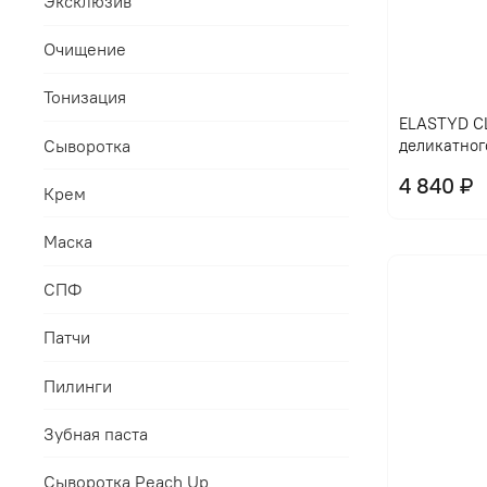
Эксклюзив
Очищение
Тонизация
ELASTYD CL
Сыворотка
деликатног
4 840 ₽
Крем
Маска
СПФ
Патчи
Пилинги
Зубная паста
Сыворотка Peach Up