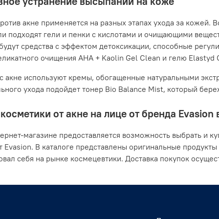
ное устранение высыпаний на коже
ротив акне применяется на разных этапах ухода за кожей. В
ли подходят гели и пенки с кислотами и очищающими вещес
будут средства с эффектом детоксикации, способные регули
ликатного очищения AHA + Kaolin Gel Clean и гелю Elastyd Cl
с акне используют кремы, обогащенные натуральными экстр
ьного ухода подойдет тонер Bio Balance Mist, который бер
косметики от акне на лице от бренда Evasion 
ернет-магазине предоставляется возможность выбрать и ку
т Evasion. В каталоге представлены оригинальные продукты
вал себя на рынке космецевтики. Доставка покупок осущест