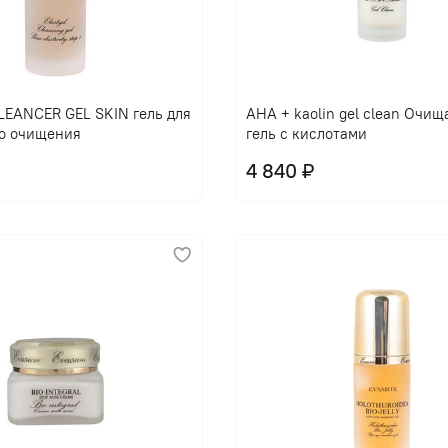
EANCER GEL SKIN гель для
AHA + kaolin gel clean Очи
о очищения
гель с кислотами
4 840 ₽
В корзину
В корзину