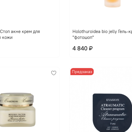
l Стоп акне крем для
Holothuroidea bio jelly Гель-
й кожи
"фотошоп"
4 840 ₽
Предзаказ
В корзину