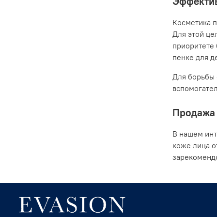
Эффектив
Косметика п
Для этой це
приоритете 
пенке для де
Для борьбы 
вспомогател
Продажа 
В нашем инт
коже лица о
зарекомендо