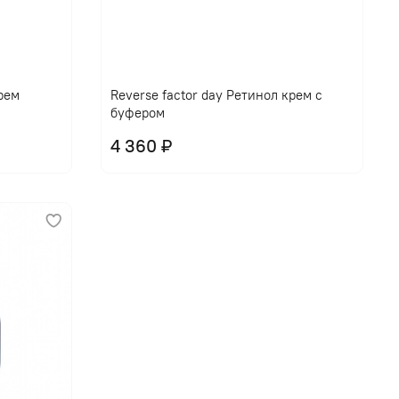
крем
Reverse factor day Ретинол крем с
буфером
4 360 ₽