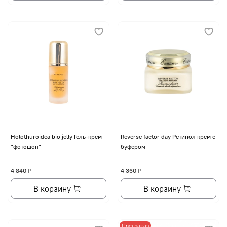
Holothuroidea bio jelly Гель-крем
Reverse factor day Ретинол крем с
"фотошоп"
буфером
4 840 ₽
4 360 ₽
В корзину
В корзину
Предзаказ