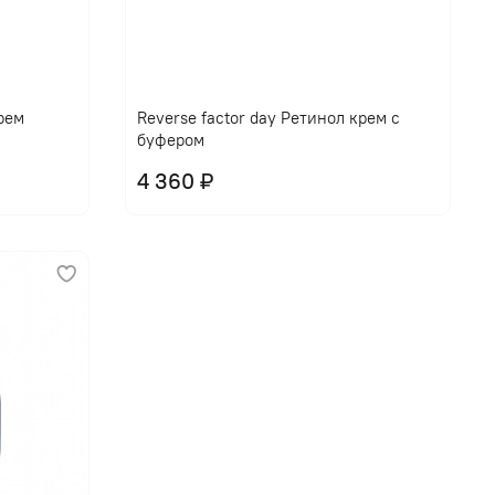
крем
Reverse factor day Ретинол крем с
буфером
4 360 ₽