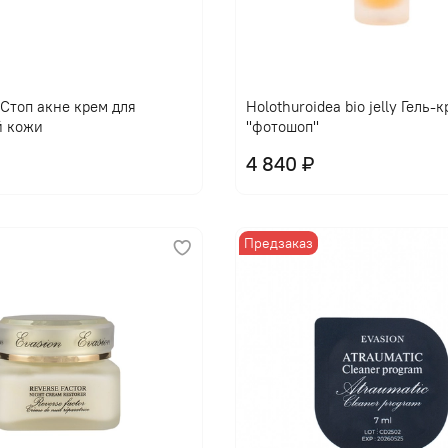
l Стоп акне крем для
Holothuroidea bio jelly Гель-
й кожи
"фотошоп"
4 840 ₽
Предзаказ
В корзину