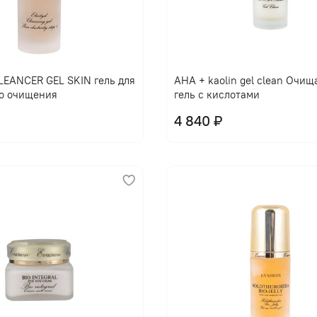
EANCER GEL SKIN гель для
AHA + kaolin gel clean Очи
о очищения
гель с кислотами
4 840 ₽
В корзину
В корзину