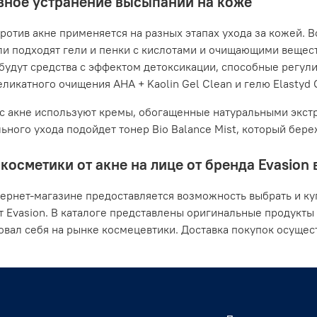
ное устранение высыпаний на коже
ротив акне применяется на разных этапах ухода за кожей. В
ли подходят гели и пенки с кислотами и очищающими вещес
будут средства с эффектом детоксикации, способные регули
ликатного очищения AHA + Kaolin Gel Clean и гелю Elastyd Cl
с акне используют кремы, обогащенные натуральными экстр
ьного ухода подойдет тонер Bio Balance Mist, который бер
косметики от акне на лице от бренда Evasion
ернет-магазине предоставляется возможность выбрать и ку
т Evasion. В каталоге представлены оригинальные продукты
вал себя на рынке космецевтики. Доставка покупок осущест