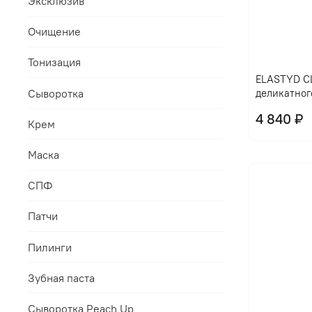
Эксклюзив
Очищение
Тонизация
ELASTYD CL
Сыворотка
деликатног
4 840 ₽
Крем
Маска
СПФ
Патчи
Пилинги
Зубная паста
Сыворотка Peach Up