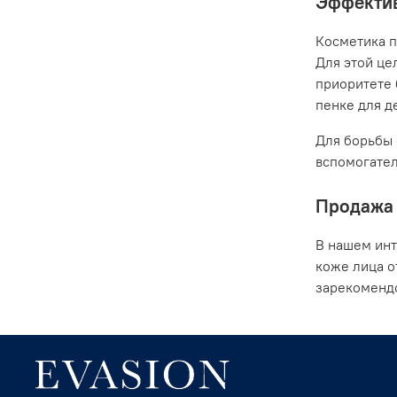
Эффектив
Косметика п
Для этой це
приоритете 
пенке для де
Для борьбы 
вспомогател
Продажа 
В нашем инт
коже лица о
зарекомендо