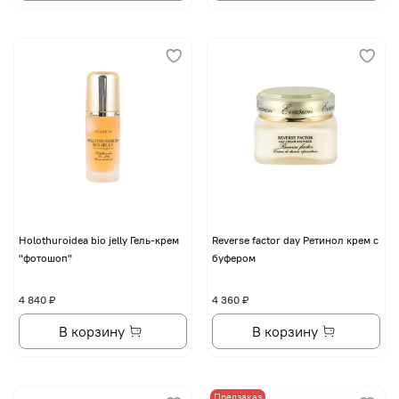
Holothuroidea bio jelly Гель-крем
Reverse factor day Ретинол крем с
"фотошоп"
буфером
4 840 ₽
4 360 ₽
В корзину
В корзину
Предзаказ