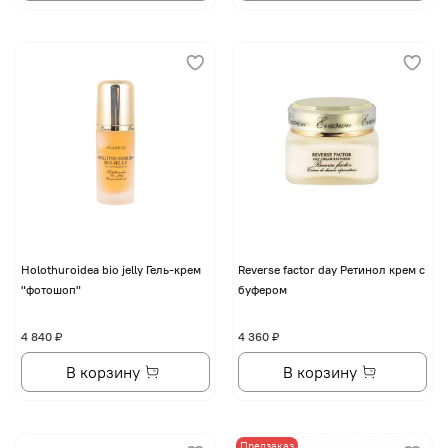
Holothuroidea bio jelly Гель-крем
Reverse factor day Ретинол крем с
"фотошоп"
буфером
4 840 ₽
4 360 ₽
В корзину
В корзину
Предзаказ