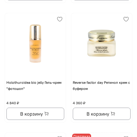
Holothuroidea bio jelly Гель-крем
Reverse factor day Ретинол крем с
"фотошоп"
буфером
4 840 ₽
4 360 ₽
В корзину
В корзину
Предзаказ