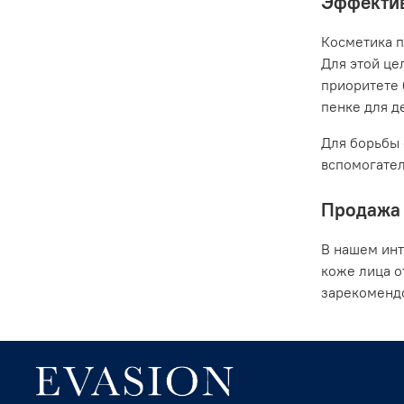
Эффектив
Косметика п
Для этой це
приоритете 
пенке для де
Для борьбы 
вспомогател
Продажа 
В нашем инт
коже лица о
зарекомендо