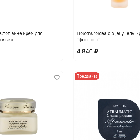
l Стоп акне крем для
Holothuroidea bio jelly Гель-
й кожи
"фотошоп"
4 840 ₽
Предзаказ
В корзину