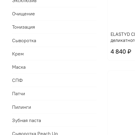
Эксклюзив
Очищение
Тонизация
ELASTYD CL
Сыворотка
деликатног
4 840 ₽
Крем
Маска
СПФ
Патчи
Пилинги
Зубная паста
Сыворотка Peach Up