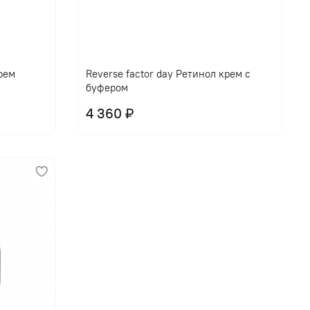
крем
Reverse factor day Ретинол крем с
буфером
4 360 ₽