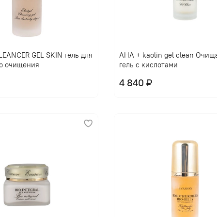
EANCER GEL SKIN гель для
AHA + kaolin gel clean Очи
о очищения
гель с кислотами
4 840 ₽
В корзину
В корзину