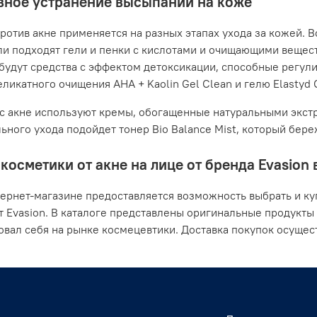
ное устранение высыпаний на коже
ротив акне применяется на разных этапах ухода за кожей. В
ли подходят гели и пенки с кислотами и очищающими вещес
будут средства с эффектом детоксикации, способные регули
ликатного очищения AHA + Kaolin Gel Clean и гелю Elastyd Cl
с акне используют кремы, обогащенные натуральными экстр
ьного ухода подойдет тонер Bio Balance Mist, который бер
косметики от акне на лице от бренда Evasion
ернет-магазине предоставляется возможность выбрать и ку
т Evasion. В каталоге представлены оригинальные продукты
вал себя на рынке космецевтики. Доставка покупок осущест