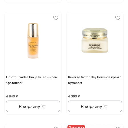
Holothuroidea bio jelly Гель-крем
Reverse factor day Ретинол крем с
"фотошоп"
буфером
4 840 ₽
4 360 ₽
В корзину
В корзину
Предзаказ