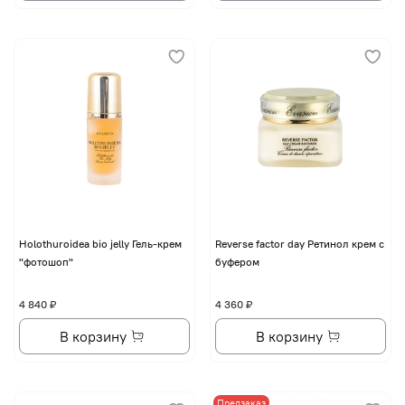
Holothuroidea bio jelly Гель-крем
Reverse factor day Ретинол крем с
"фотошоп"
буфером
4 840 ₽
4 360 ₽
В корзину
В корзину
Предзаказ