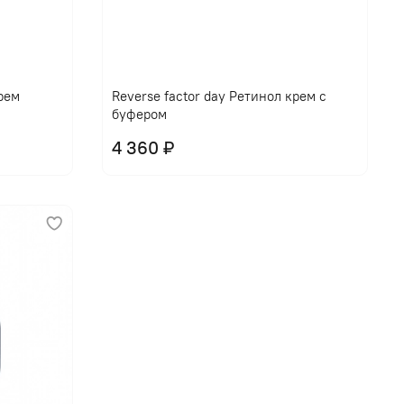
крем
Reverse factor day Ретинол крем с
буфером
4 360 ₽