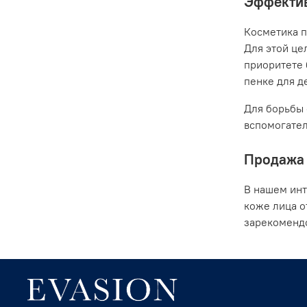
Эффектив
Косметика п
Для этой це
приоритете 
пенке для де
Для борьбы 
вспомогател
Продажа 
В нашем инт
коже лица о
зарекомендо