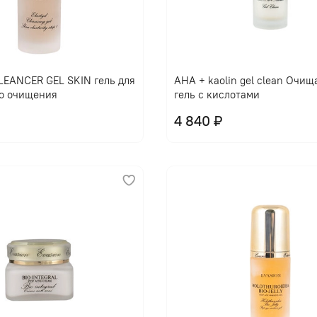
EANCER GEL SKIN гель для
AHA + kaolin gel clean Очи
о очищения
гель с кислотами
4 840 ₽
В корзину
В корзину