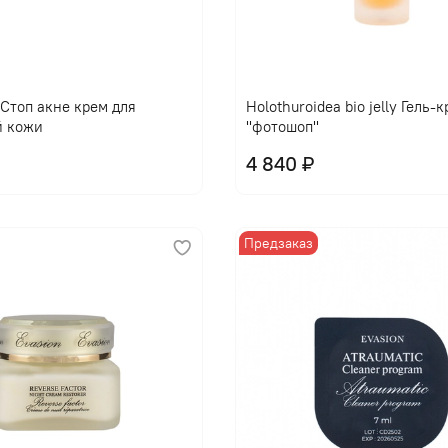
l Стоп акне крем для
Holothuroidea bio jelly Гель-
й кожи
"фотошоп"
4 840 ₽
Предзаказ
В корзину