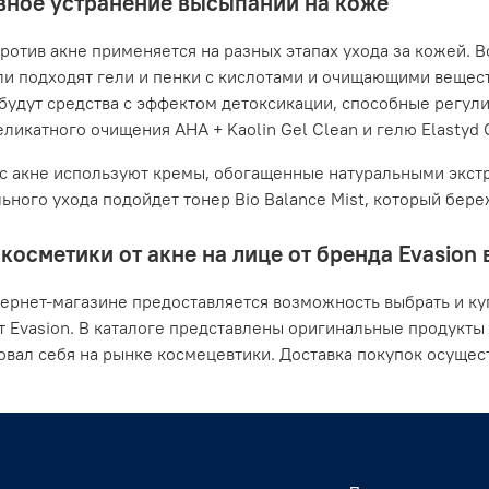
ное устранение высыпаний на коже
ротив акне применяется на разных этапах ухода за кожей. В
ли подходят гели и пенки с кислотами и очищающими вещес
будут средства с эффектом детоксикации, способные регули
ликатного очищения AHA + Kaolin Gel Clean и гелю Elastyd Cl
с акне используют кремы, обогащенные натуральными экстр
ьного ухода подойдет тонер Bio Balance Mist, который бер
косметики от акне на лице от бренда Evasion
ернет-магазине предоставляется возможность выбрать и ку
т Evasion. В каталоге представлены оригинальные продукты
вал себя на рынке космецевтики. Доставка покупок осущест