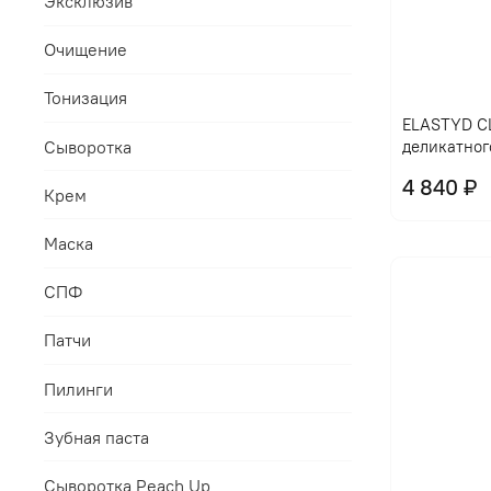
Эксклюзив
Очищение
Тонизация
ELASTYD CL
Сыворотка
деликатног
4 840 ₽
Крем
Маска
СПФ
Патчи
Пилинги
Зубная паста
Сыворотка Peach Up