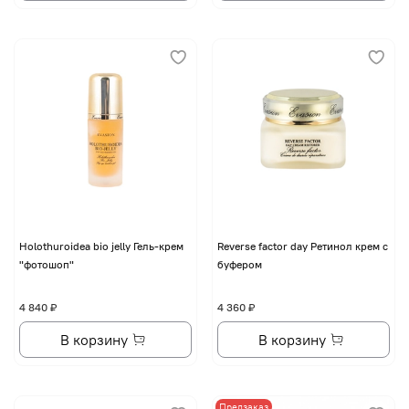
Holothuroidea bio jelly Гель-крем
Reverse factor day Ретинол крем с
"фотошоп"
буфером
4 840 ₽
4 360 ₽
В корзину
В корзину
Предзаказ