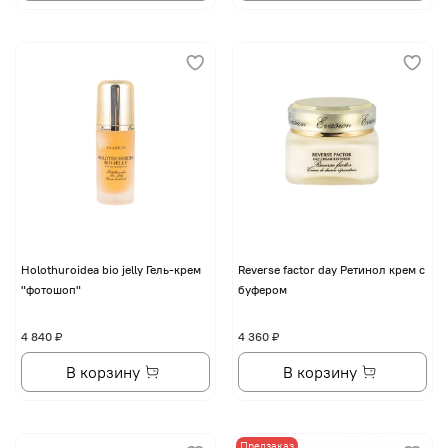
Holothuroidea bio jelly Гель-крем
Reverse factor day Ретинол крем с
"фотошоп"
буфером
4 840 ₽
4 360 ₽
В корзину
В корзину
Предзаказ