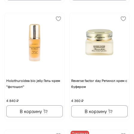
Holothuroidea bio jelly Гель-крем
Reverse factor day Ретинол крем с
"фотошоп"
буфером
4 840 ₽
4 360 ₽
В корзину
В корзину
Предзаказ