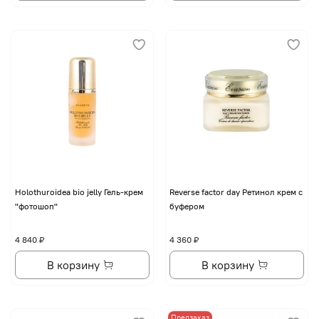
Holothuroidea bio jelly Гель-крем
Reverse factor day Ретинол крем с
"фотошоп"
буфером
4 840 ₽
4 360 ₽
В корзину
В корзину
Предзаказ