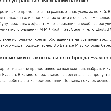
ное устранение высыпаний на коже
ротив акне применяется на разных этапах ухода за кожей. В
ли подходят гели и пенки с кислотами и очищающими вещес
будут средства с эффектом детоксикации, способные регули
ликатного очищения AHA + Kaolin Gel Clean и гелю Elastyd Cl
с акне используют кремы, обогащенные натуральными экстр
ьного ухода подойдет тонер Bio Balance Mist, который бер
косметики от акне на лице от бренда Evasion
ернет-магазине предоставляется возможность выбрать и ку
т Evasion. В каталоге представлены оригинальные продукты
вал себя на рынке космецевтики. Доставка покупок осущес