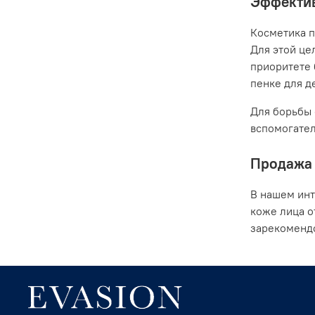
Эффектив
Косметика п
Для этой це
приоритете 
пенке для де
Для борьбы 
вспомогател
Продажа 
В нашем инт
коже лица о
зарекомендо