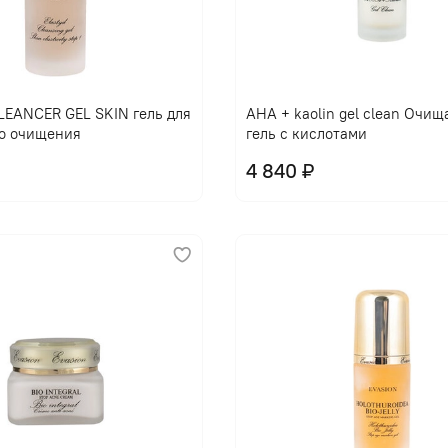
EANCER GEL SKIN гель для
AHA + kaolin gel clean Очи
о очищения
гель с кислотами
4 840 ₽
В корзину
В корзину