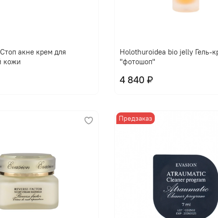
l Стоп акне крем для
Holothuroidea bio jelly Гель-
й кожи
"фотошоп"
4 840 ₽
Предзаказ
В корзину