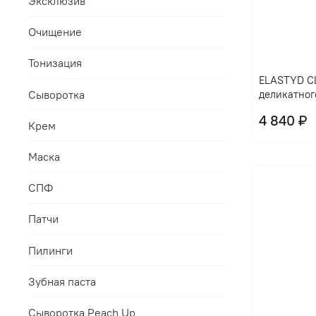
Эксклюзив
Очищение
Тонизация
ELASTYD CL
Сыворотка
деликатног
4 840 ₽
Крем
Маска
СПФ
Патчи
Пилинги
Зубная паста
Сыворотка Peach Up