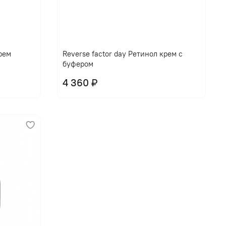
крем
Reverse factor day Ретинол крем с
буфером
4 360 ₽