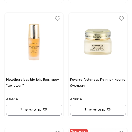
Holothuroidea bio jelly Гель-крем
Reverse factor day Ретинол крем с
"фотошоп"
буфером
4 840 ₽
4 360 ₽
В корзину
В корзину
Предзаказ