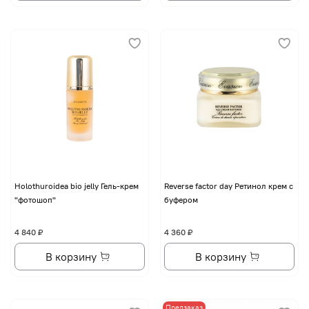
Holothuroidea bio jelly Гель-крем
Reverse factor day Ретинол крем с
"фотошоп"
буфером
4 840 ₽
4 360 ₽
В корзину
В корзину
Предзаказ