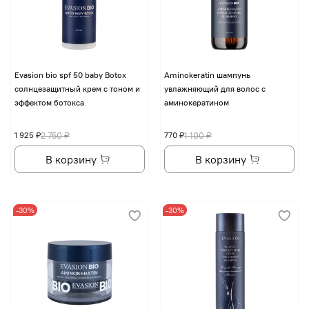
Evasion bio spf 50 baby Botox
Aminokeratin шампунь
солнцезащитный крем с тоном и
увлажняющий для волос с
эффектом ботокса
аминокератином
1 925 ₽
2 750 ₽
770 ₽
1 100 ₽
В корзину
В корзину
-30%
-30%