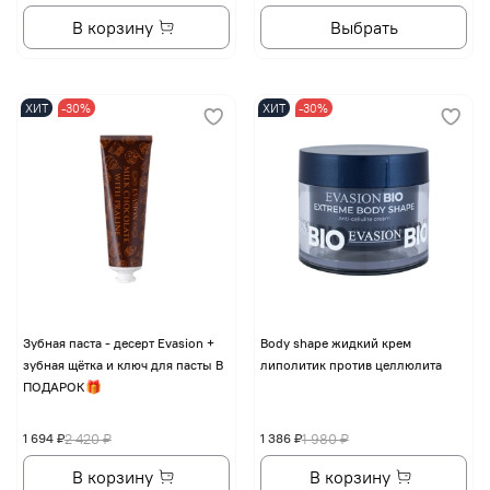
В корзину
Выбрать
ХИТ
-30%
ХИТ
-30%
Зубная паста - десерт Evasion +
Body shape жидкий крем
зубная щётка и ключ для пасты В
липолитик против целлюлита
ПОДАРОК🎁
1 694 ₽
2 420 ₽
1 386 ₽
1 980 ₽
В корзину
В корзину