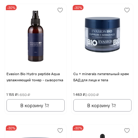
-30%
-30%
Evasion Bio Hydro peptide Aqua
Cu + minerals питательный крем
увлажняющий тонер - сыворотка
БАД для лица и тела
1 155 ₽
1 650 ₽
1 463 ₽
2 090 ₽
В корзину
В корзину
-30%
-30%