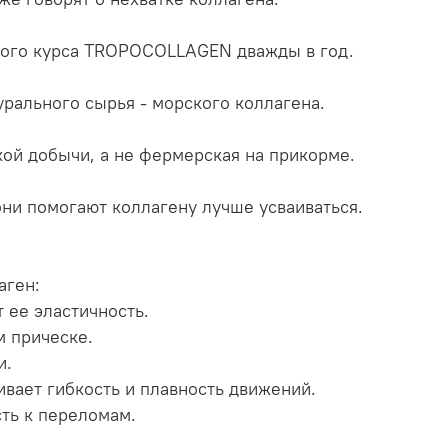
ного курса TROPOCOLLAGEN дважды в год.
урального сырья - морского коллагена.
кой добычи, а не фермерская на прикорме.
 они помогают коллагену лучше усваиваться.
аген:
 ее эластичность.
ем прическе.
и.
ивает гибкость и плавность движений.
сть к переломам.