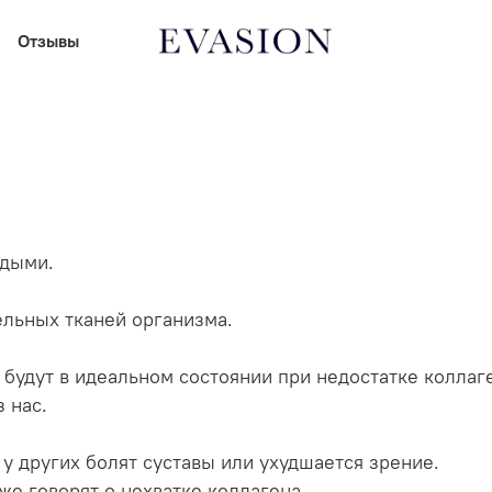
Отзывы
одыми.
ельных тканей организма.
е будут в идеальном состоянии при недостатке коллаг
з нас.
 у других болят суставы или ухудшается зрение.
же говорят о нехватке коллагена.