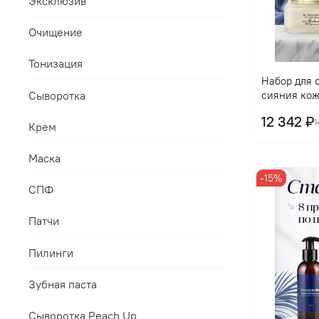
Эксклюзив
Очищение
Тонизация
Набор для 
Сыворотка
сияния кож
12 342 ₽
1
Крем
Маска
-15%
СПФ
Патчи
Пилинги
Зубная паста
Сыворотка Peach Up