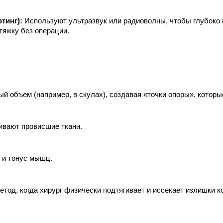
тинг):
 Используют ультразвук или радиоволны, чтобы глубоко п
тяжку без операции.
ный объем (например, в скулах), создавая «точки опоры», которы
гивают провисшие ткани.
 и тонус мышц.
тод, когда хирург физически подтягивает и иссекает излишки ко