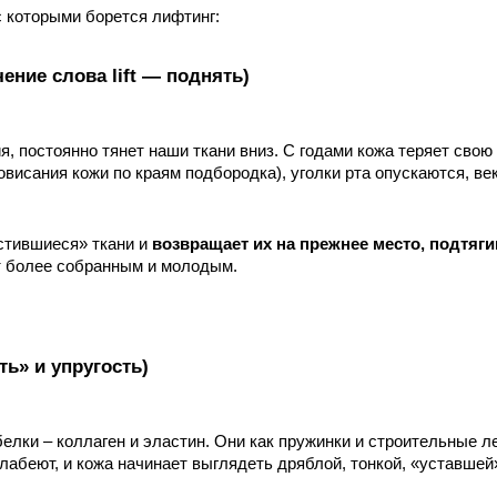
с которыми борется лифтинг:
ение слова lift — поднять)
я, постоянно тянет наши ткани вниз. С годами кожа теряет свою
висания кожи по краям подбородка), уголки рта опускаются, ве
стившиеся» ткани и 
возвращает их на прежнее место, подтяги
т более собранным и молодым.
ь» и упругость)
лки – коллаген и эластин. Они как пружинки и строительные ле
слабеют, и кожа начинает выглядеть дряблой, тонкой, «уставше