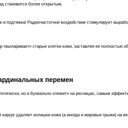
ляд становится более открытым.
е и подтяжка! Радиочастотное воздействие стимулирует вырабо
р «выпаривает» старые клетки кожи, заставляя ее полностью об
кардинальных перемен
стетически, но и буквально «лежит» на ресницах, самым эффе
й хирург удаляет излишки кожи (а иногда и жировые грыжи) на в