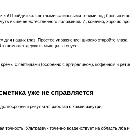
чка! Пройдитесь светлыми сатиновыми тенями под бровью и во 
 чуть выше ее естественного положения. И, конечно, хорошо пр
» для наших глаз! Простое упражнение: широко откройте глаза, 
 Это помогает держать мышцы в тонусе.
 кремы с пептидами (особенно с аргирелином), кофеином и рети
сметика уже не справляется
олгосрочный результат, работая с кожей изнутри.
ая точность! Ультразвук точечно воздействует на область лба и 