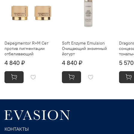
Depegmentor R+M Сет
Soft Enzyme Emulsion
Dragons
против пигментации
Очищающий энзимный
сонцез
отбеливающий
йогурт
тональ
4 840 ₽
4 840 ₽
5 570
КОНТАКТЫ