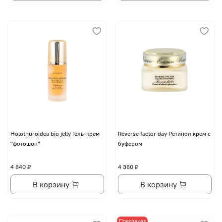
Holothuroidea bio jelly Гель-крем
Reverse factor day Ретинол крем с
"фотошоп"
буфером
4 840 ₽
4 360 ₽
В корзину
В корзину
Предзаказ