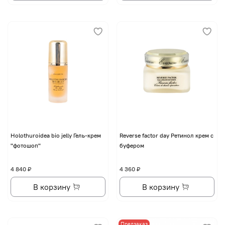
Holothuroidea bio jelly Гель-крем
Reverse factor day Ретинол крем с
"фотошоп"
буфером
4 840 ₽
4 360 ₽
В корзину
В корзину
Предзаказ