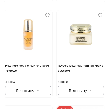
Holothuroidea bio jelly Гель-крем
Reverse factor day Ретинол крем с
"фотошоп"
буфером
4 840 ₽
4 360 ₽
В корзину
В корзину
Предзаказ