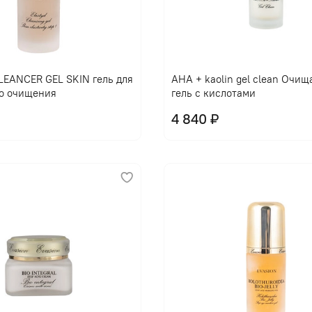
EANCER GEL SKIN гель для
AHA + kaolin gel clean Очи
о очищения
гель с кислотами
4 840 ₽
В корзину
В корзину