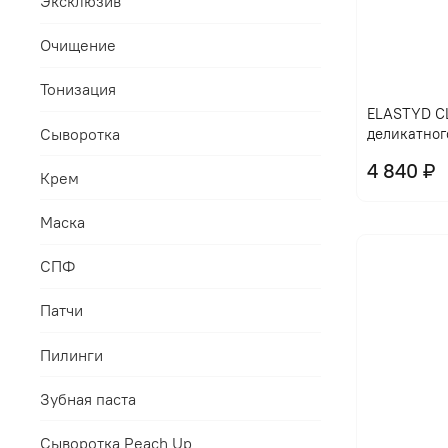
Эксклюзив
Очищение
Тонизация
ELASTYD CL
Сыворотка
деликатног
4 840 ₽
Крем
Маска
СПФ
Патчи
Пилинги
Зубная паста
Сыворотка Peach Up