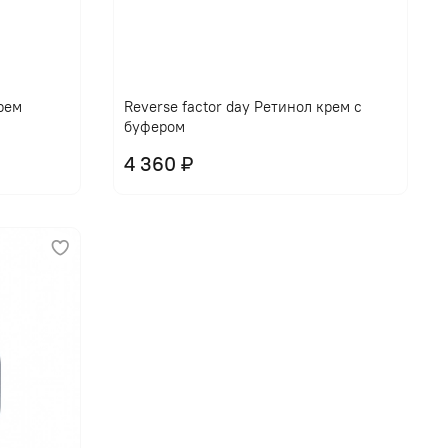
крем
Reverse factor day Ретинол крем с
буфером
4 360 ₽