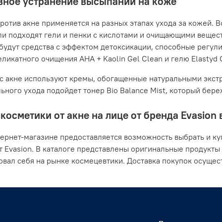
ное устранение высыпаний на коже
ротив акне применяется на разных этапах ухода за кожей. В
ли подходят гели и пенки с кислотами и очищающими вещес
будут средства с эффектом детоксикации, способные регули
ликатного очищения AHA + Kaolin Gel Clean и гелю Elastyd Cl
с акне используют кремы, обогащенные натуральными экстр
ьного ухода подойдет тонер Bio Balance Mist, который бер
косметики от акне на лице от бренда Evasion
ернет-магазине предоставляется возможность выбрать и ку
т Evasion. В каталоге представлены оригинальные продукты
вал себя на рынке космецевтики. Доставка покупок осущест