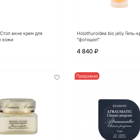
l Стоп акне крем для
Holothuroidea bio jelly Гель-
й кожи
"фотошоп"
4 840 ₽
Предзаказ
В корзину