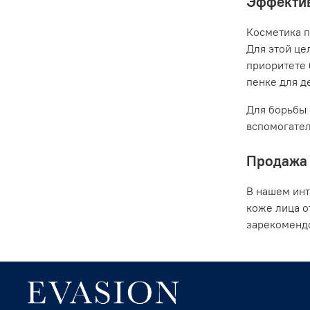
Эффектив
Косметика п
Для этой це
приоритете 
пенке для де
Для борьбы 
вспомогател
Продажа 
В нашем инт
коже лица о
зарекомендо