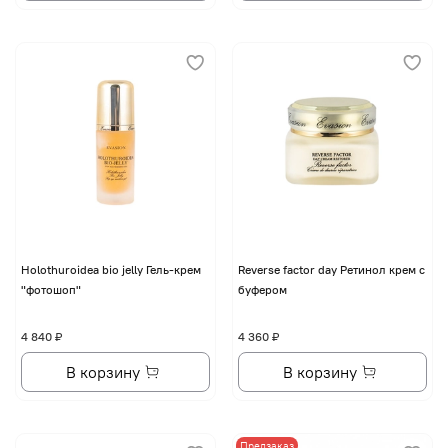
Holothuroidea bio jelly Гель-крем
Reverse factor day Ретинол крем с
"фотошоп"
буфером
4 840 ₽
4 360 ₽
В корзину
В корзину
Предзаказ