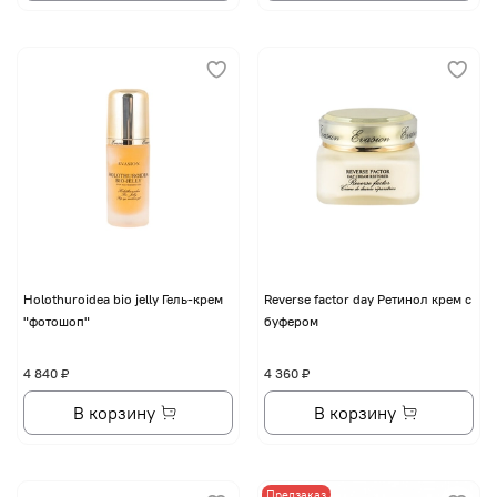
Holothuroidea bio jelly Гель-крем
Reverse factor day Ретинол крем с
"фотошоп"
буфером
4 840 ₽
4 360 ₽
В корзину
В корзину
Предзаказ