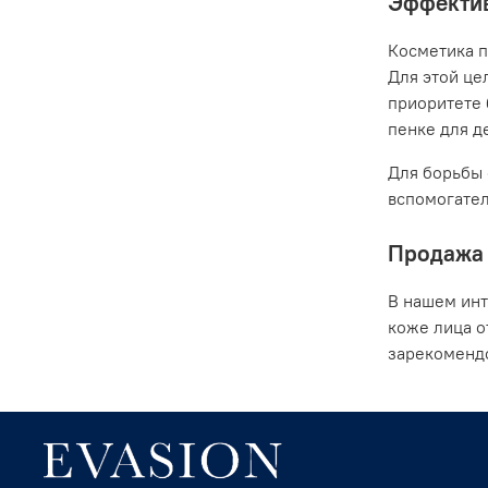
Эффектив
Косметика п
Для этой це
приоритете 
пенке для де
Для борьбы 
вспомогател
Продажа 
В нашем инт
коже лица о
зарекомендо