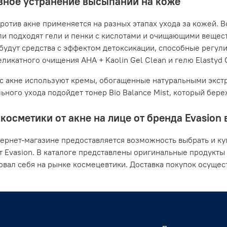
ное устранение высыпаний на коже
ротив акне применяется на разных этапах ухода за кожей. В
ли подходят гели и пенки с кислотами и очищающими вещес
будут средства с эффектом детоксикации, способные регули
ликатного очищения AHA + Kaolin Gel Clean и гелю Elastyd Cl
с акне используют кремы, обогащенные натуральными экстр
ьного ухода подойдет тонер Bio Balance Mist, который бер
косметики от акне на лице от бренда Evasion
ернет-магазине предоставляется возможность выбрать и ку
т Evasion. В каталоге представлены оригинальные продукты
вал себя на рынке космецевтики. Доставка покупок осущест