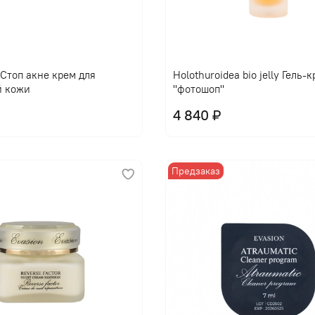
l Стоп акне крем для
Holothuroidea bio jelly Гель-
й кожи
"фотошоп"
4 840 ₽
Предзаказ
В корзину