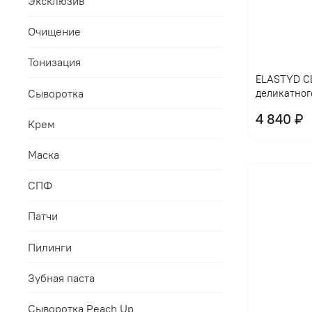
Эксклюзив
Очищение
Тонизация
ELASTYD CL
Сыворотка
деликатног
4 840 ₽
Крем
Маска
СПФ
Патчи
Пилинги
Зубная паста
Сыворотка Peach Up