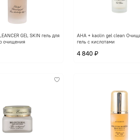
EANCER GEL SKIN гель для
AHA + kaolin gel clean Очи
о очищения
гель с кислотами
4 840 ₽
В корзину
В корзину