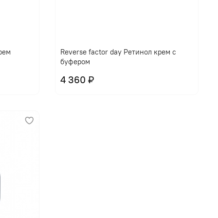
крем
Reverse factor day Ретинол крем с
буфером
4 360 ₽