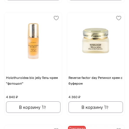
Holothuroidea bio jelly Гель-крем
Reverse factor day Ретинол крем с
"фотошоп"
буфером
4 840 ₽
4 360 ₽
В корзину
В корзину
Предзаказ