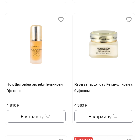
Holothuroidea bio jelly Гель-крем
Reverse factor day Ретинол крем с
"фотошоп"
буфером
4 840 ₽
4 360 ₽
В корзину
В корзину
Предзаказ