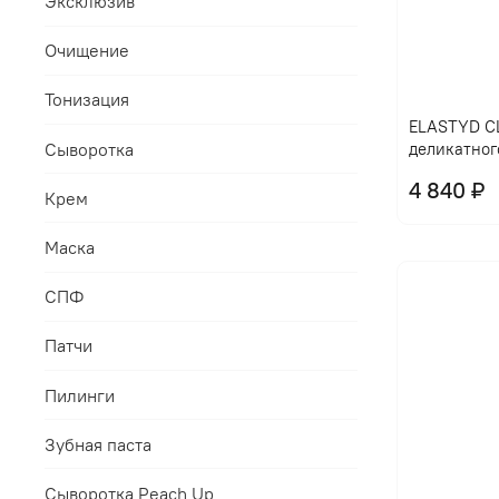
Эксклюзив
Очищение
Тонизация
ELASTYD CL
Сыворотка
деликатног
4 840 ₽
Крем
Маска
СПФ
Патчи
Пилинги
Зубная паста
Сыворотка Peach Up