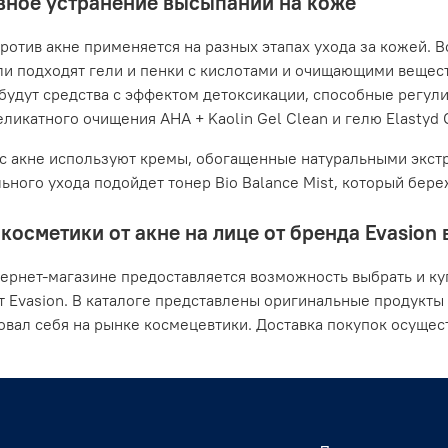
ное устранение высыпаний на коже
ротив акне применяется на разных этапах ухода за кожей. В
ли подходят гели и пенки с кислотами и очищающими вещес
будут средства с эффектом детоксикации, способные регули
ликатного очищения AHA + Kaolin Gel Clean и гелю Elastyd Cl
с акне используют кремы, обогащенные натуральными экстр
ьного ухода подойдет тонер Bio Balance Mist, который бер
косметики от акне на лице от бренда Evasion 
ернет-магазине предоставляется возможность выбрать и ку
т Evasion. В каталоге представлены оригинальные продукты
вал себя на рынке космецевтики. Доставка покупок осущест