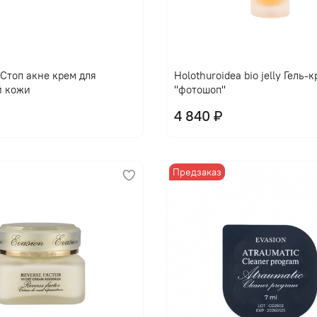
l Стоп акне крем для
Holothuroidea bio jelly Гель-
й кожи
"фотошоп"
4 840 ₽
Предзаказ
В корзину