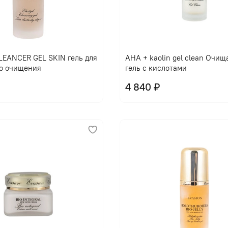
EANCER GEL SKIN гель для
AHA + kaolin gel clean Очи
о очищения
гель с кислотами
4 840 ₽
В корзину
В корзину