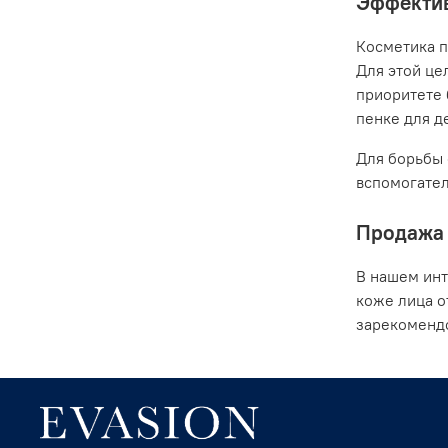
Эффектив
Косметика п
Для этой це
приоритете 
пенке для де
Для борьбы 
вспомогател
Продажа 
В нашем инт
коже лица о
зарекомендо