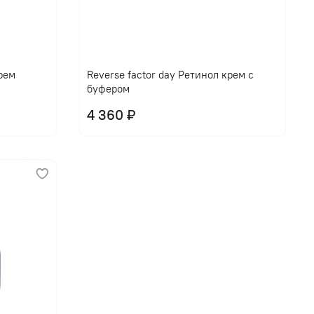
крем
Reverse factor day Ретинол крем с
буфером
4 360 ₽