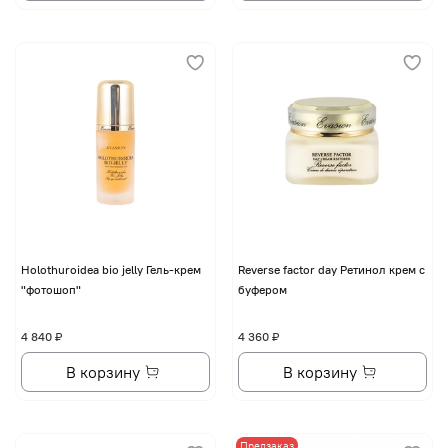
Holothuroidea bio jelly Гель-крем
Reverse factor day Ретинол крем с
"фотошоп"
буфером
4 840 ₽
4 360 ₽
В корзину
В корзину
Предзаказ