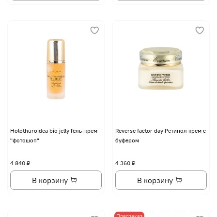
Holothuroidea bio jelly Гель-крем
Reverse factor day Ретинол крем с
"фотошоп"
буфером
4 840 ₽
4 360 ₽
В корзину
В корзину
Предзаказ