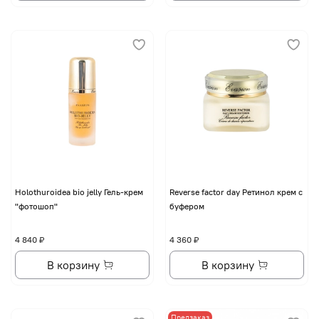
Holothuroidea bio jelly Гель-крем
Reverse factor day Ретинол крем с
"фотошоп"
буфером
4 840 ₽
4 360 ₽
В корзину
В корзину
Предзаказ