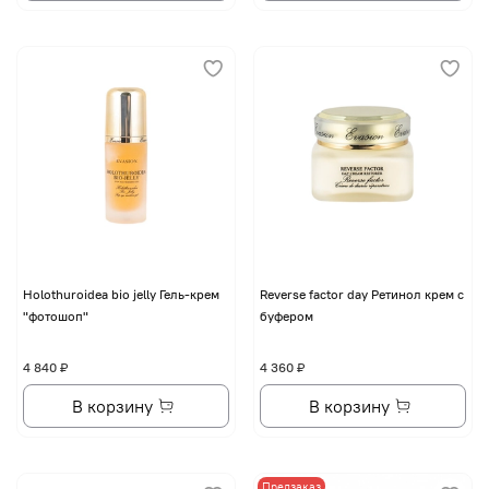
Holothuroidea bio jelly Гель-крем
Reverse factor day Ретинол крем с
"фотошоп"
буфером
4 840 ₽
4 360 ₽
В корзину
В корзину
Предзаказ