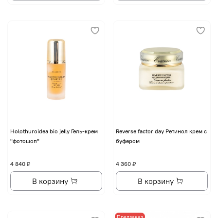
Holothuroidea bio jelly Гель-крем
Reverse factor day Ретинол крем с
"фотошоп"
буфером
4 840 ₽
4 360 ₽
В корзину
В корзину
Предзаказ