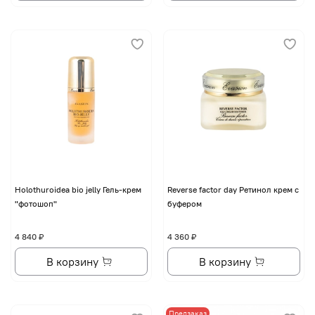
Holothuroidea bio jelly Гель-крем
Reverse factor day Ретинол крем с
"фотошоп"
буфером
4 840 ₽
4 360 ₽
В корзину
В корзину
Предзаказ