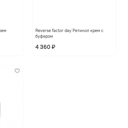
крем
Reverse factor day Ретинол крем с
буфером
4 360 ₽