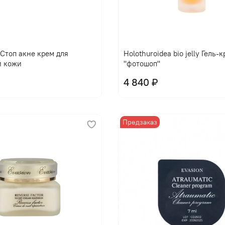
l Стоп акне крем для
Holothuroidea bio jelly Гель-
й кожи
"фотошоп"
4 840 ₽
Предзаказ
В корзину