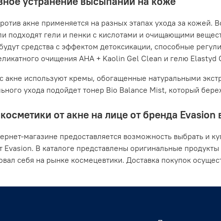
ное устранение высыпаний на коже
ротив акне применяется на разных этапах ухода за кожей. В
ли подходят гели и пенки с кислотами и очищающими вещес
будут средства с эффектом детоксикации, способные регули
ликатного очищения AHA + Kaolin Gel Clean и гелю Elastyd Cl
с акне используют кремы, обогащенные натуральными экстр
ьного ухода подойдет тонер Bio Balance Mist, который бер
косметики от акне на лице от бренда Evasion 
ернет-магазине предоставляется возможность выбрать и ку
т Evasion. В каталоге представлены оригинальные продукты
вал себя на рынке космецевтики. Доставка покупок осущест