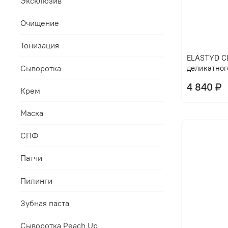
Эксклюзив
Очищение
Тонизация
ELASTYD CL
Сыворотка
деликатног
4 840 ₽
Крем
Маска
СПФ
Патчи
Пилинги
Зубная паста
Сыворотка Peach Up