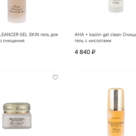
EANCER GEL SKIN гель для
AHA + kaolin gel clean Очи
о очищения
гель с кислотами
4 840 ₽
В корзину
В корзину