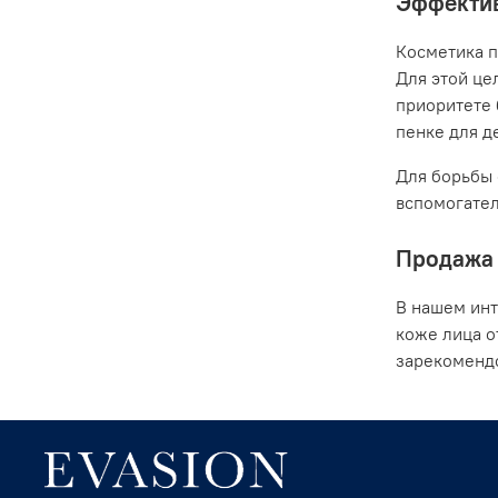
Эффектив
Косметика п
Для этой це
приоритете 
пенке для де
Для борьбы 
вспомогател
Продажа 
В нашем инт
коже лица о
зарекомендо