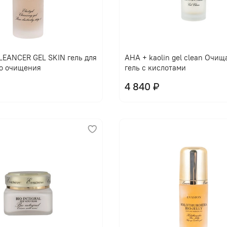
EANCER GEL SKIN гель для
AHA + kaolin gel clean Очи
о очищения
гель с кислотами
4 840 ₽
В корзину
В корзину