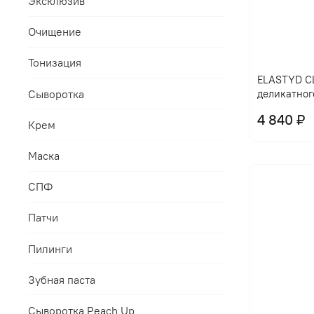
Эксклюзив
Очищение
Тонизация
ELASTYD CL
Сыворотка
деликатног
4 840 ₽
Крем
Маска
СПФ
Патчи
Пилинги
Зубная паста
Сыворотка Peach Up