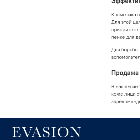
Эффектив
Косметика п
Для этой це
приоритете 
пенке для де
Для борьбы 
вспомогател
Продажа 
В нашем инт
коже лица о
зарекомендо