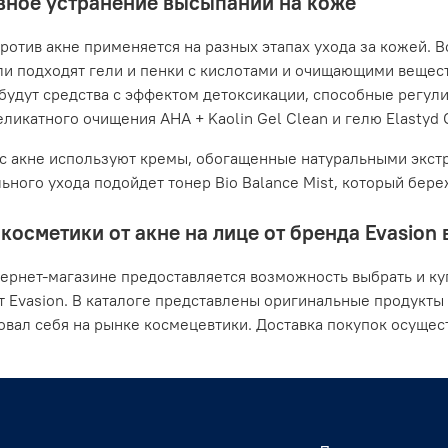
ное устранение высыпаний на коже
ротив акне применяется на разных этапах ухода за кожей. В
ли подходят гели и пенки с кислотами и очищающими вещес
будут средства с эффектом детоксикации, способные регули
ликатного очищения AHA + Kaolin Gel Clean и гелю Elastyd Cl
с акне используют кремы, обогащенные натуральными экстр
ьного ухода подойдет тонер Bio Balance Mist, который бер
косметики от акне на лице от бренда Evasion 
ернет-магазине предоставляется возможность выбрать и ку
т Evasion. В каталоге представлены оригинальные продукты
вал себя на рынке космецевтики. Доставка покупок осущест