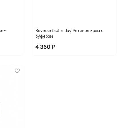
крем
Reverse factor day Ретинол крем с
буфером
4 360 ₽