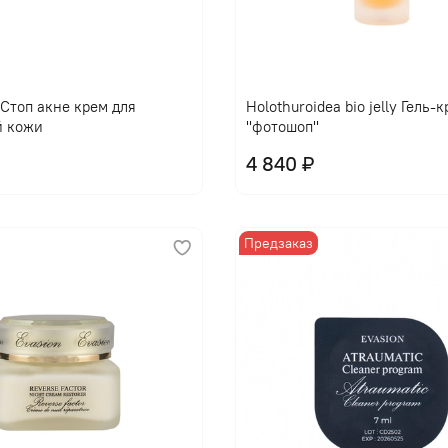
l Стоп акне крем для
Holothuroidea bio jelly Гель-
й кожи
"фотошоп"
4 840 ₽
Предзаказ
В корзину