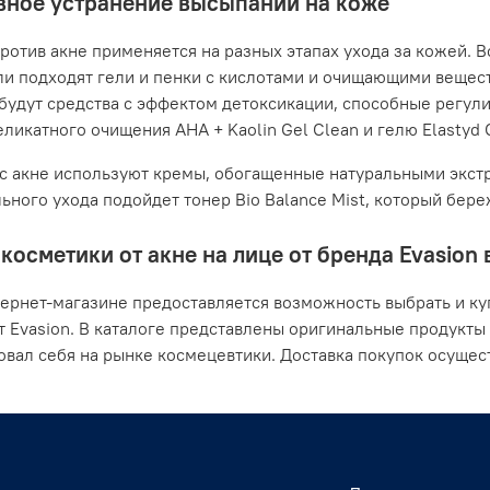
ное устранение высыпаний на коже
ротив акне применяется на разных этапах ухода за кожей. В
ли подходят гели и пенки с кислотами и очищающими вещес
будут средства с эффектом детоксикации, способные регули
ликатного очищения AHA + Kaolin Gel Clean и гелю Elastyd Cl
с акне используют кремы, обогащенные натуральными экстр
ьного ухода подойдет тонер Bio Balance Mist, который бер
косметики от акне на лице от бренда Evasion 
ернет-магазине предоставляется возможность выбрать и ку
т Evasion. В каталоге представлены оригинальные продукты
вал себя на рынке космецевтики. Доставка покупок осущест