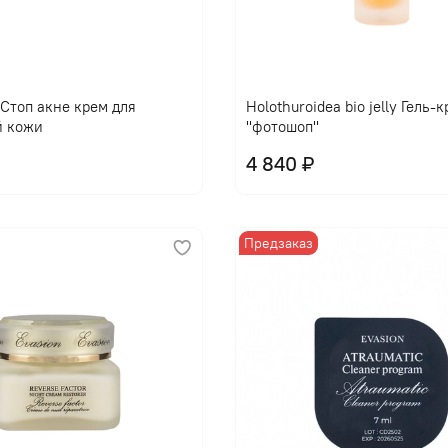
l Стоп акне крем для
Holothuroidea bio jelly Гель-
й кожи
"фотошоп"
4 840 ₽
Предзаказ
В корзину