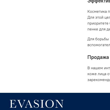
Эффектив
Косметика п
Для этой це
приоритете 
пенке для де
Для борьбы 
вспомогател
Продажа 
В нашем инт
коже лица о
зарекомендо