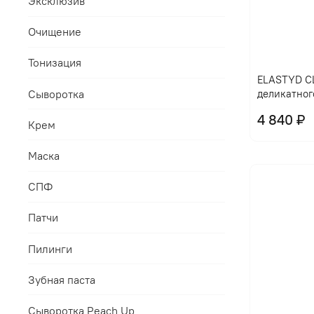
Эксклюзив
Очищение
Тонизация
ELASTYD CL
Сыворотка
деликатног
4 840 ₽
Крем
Маска
СПФ
Патчи
Пилинги
Зубная паста
Сыворотка Peach Up