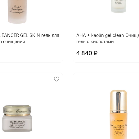
EANCER GEL SKIN гель для
AHA + kaolin gel clean Очи
о очищения
гель с кислотами
4 840 ₽
В корзину
В корзину