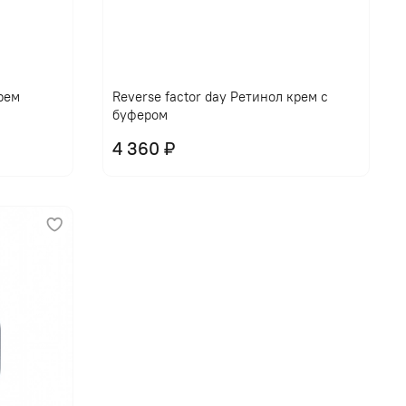
крем
Reverse factor day Ретинол крем с
буфером
4 360 ₽