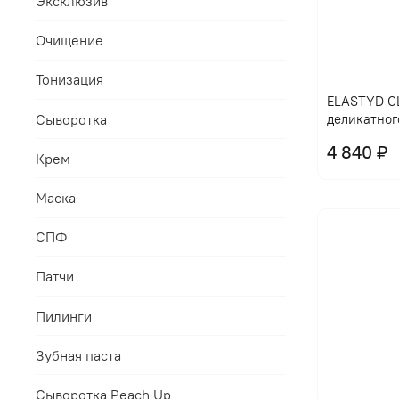
Эксклюзив
Очищение
Тонизация
ELASTYD CL
Сыворотка
деликатног
4 840 ₽
Крем
Маска
СПФ
Патчи
Пилинги
Зубная паста
Сыворотка Peach Up