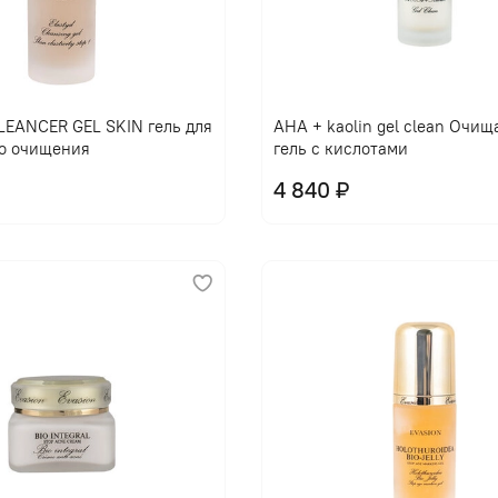
EANCER GEL SKIN гель для
AHA + kaolin gel clean Очи
о очищения
гель с кислотами
4 840 ₽
В корзину
В корзину