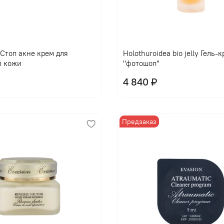
l Стоп акне крем для
Holothuroidea bio jelly Гель-
й кожи
"фотошоп"
4 840 ₽
Предзаказ
В корзину