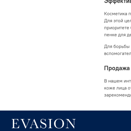
Эффектив
Косметика п
Для этой це
приоритете 
пенке для де
Для борьбы 
вспомогател
Продажа 
В нашем инт
коже лица о
зарекомендо