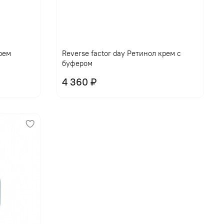
крем
Reverse factor day Ретинол крем с
буфером
4 360 ₽