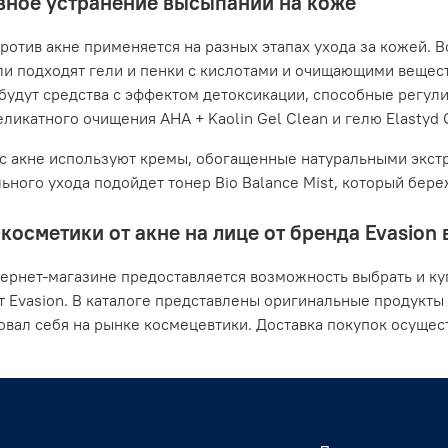
ное устранение высыпаний на коже
ротив акне применяется на разных этапах ухода за кожей. В
ли подходят гели и пенки с кислотами и очищающими вещес
будут средства с эффектом детоксикации, способные регули
ликатного очищения AHA + Kaolin Gel Clean и гелю Elastyd Cl
с акне используют кремы, обогащенные натуральными экстр
ьного ухода подойдет тонер Bio Balance Mist, который бер
косметики от акне на лице от бренда Evasion 
ернет-магазине предоставляется возможность выбрать и ку
т Evasion. В каталоге представлены оригинальные продукты
вал себя на рынке космецевтики. Доставка покупок осущест