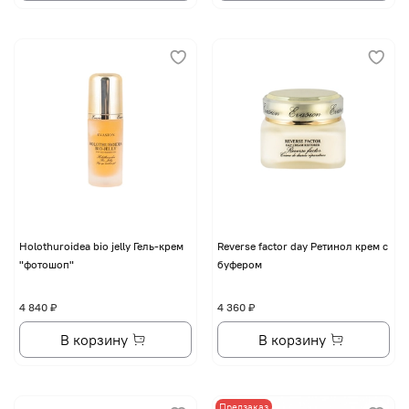
Holothuroidea bio jelly Гель-крем
Reverse factor day Ретинол крем с
"фотошоп"
буфером
4 840 ₽
4 360 ₽
В корзину
В корзину
Предзаказ