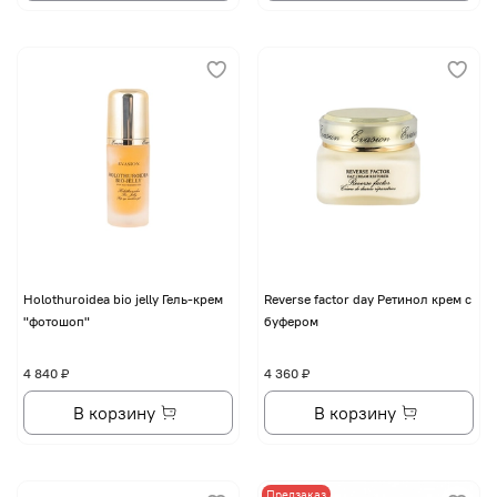
Holothuroidea bio jelly Гель-крем
Reverse factor day Ретинол крем с
"фотошоп"
буфером
4 840 ₽
4 360 ₽
В корзину
В корзину
Предзаказ