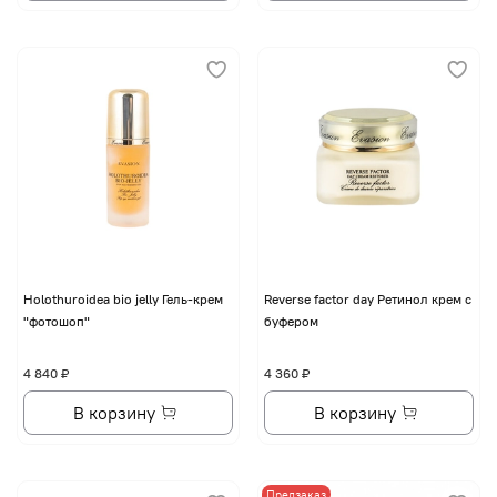
Holothuroidea bio jelly Гель-крем
Reverse factor day Ретинол крем с
"фотошоп"
буфером
4 840 ₽
4 360 ₽
В корзину
В корзину
Предзаказ