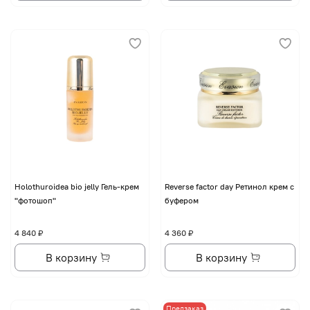
Holothuroidea bio jelly Гель-крем
Reverse factor day Ретинол крем с
"фотошоп"
буфером
4 840 ₽
4 360 ₽
В корзину
В корзину
Предзаказ