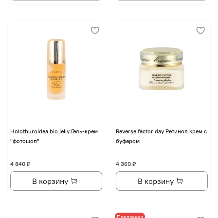
Holothuroidea bio jelly Гель-крем
Reverse factor day Ретинол крем с
"фотошоп"
буфером
4 840 ₽
4 360 ₽
В корзину
В корзину
Предзаказ