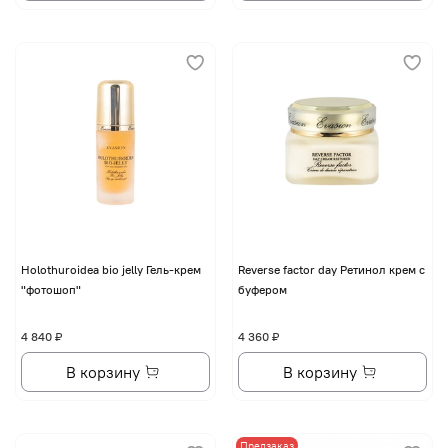
Holothuroidea bio jelly Гель-крем
Reverse factor day Ретинол крем с
"фотошоп"
буфером
4 840 ₽
4 360 ₽
В корзину
В корзину
Предзаказ