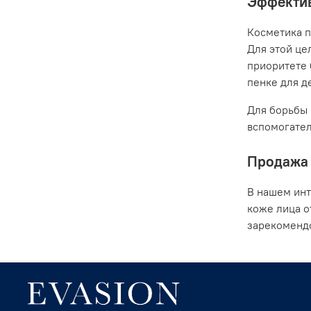
Эффектив
Косметика п
Для этой це
приоритете 
пенке для де
Для борьбы 
вспомогател
Продажа 
В нашем инт
коже лица о
зарекомендо