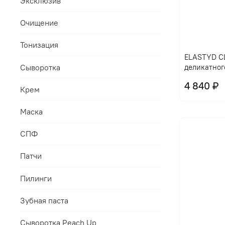
Эксклюзив
Очищение
Тонизация
ELASTYD CL
Сыворотка
деликатног
4 840 ₽
Крем
Маска
СПФ
Патчи
Пилинги
Зубная паста
Сыворотка Peach Up