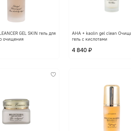
EANCER GEL SKIN гель для
AHA + kaolin gel clean Очи
о очищения
гель с кислотами
4 840 ₽
В корзину
В корзину