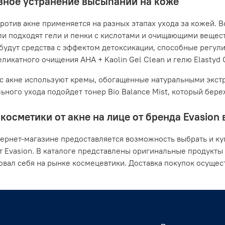
ное устранение высыпаний на коже
ротив акне применяется на разных этапах ухода за кожей. В
ли подходят гели и пенки с кислотами и очищающими вещес
будут средства с эффектом детоксикации, способные регули
ликатного очищения AHA + Kaolin Gel Clean и гелю Elastyd Cl
с акне используют кремы, обогащенные натуральными экстр
ьного ухода подойдет тонер Bio Balance Mist, который бер
косметики от акне на лице от бренда Evasion 
ернет-магазине предоставляется возможность выбрать и ку
т Evasion. В каталоге представлены оригинальные продукты
вал себя на рынке космецевтики. Доставка покупок осущест