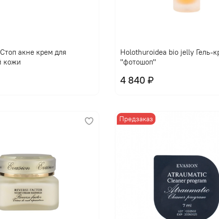
l Стоп акне крем для
Holothuroidea bio jelly Гель-
й кожи
"фотошоп"
4 840 ₽
Предзаказ
В корзину