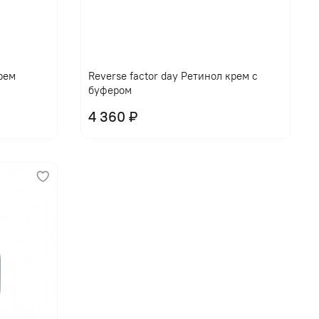
крем
Reverse factor day Ретинол крем с
буфером
4 360 ₽